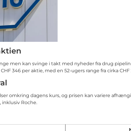
aktien
range men kan svinge i takt med nyheder fra drug pipeli
HF 346 per aktie, med en 52-ugers range fra cirka CHF 
al
er omkring dagens kurs, og prisen kan variere afhængig
, inklusiv Roche.