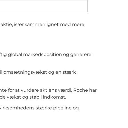
rma-aktie, især sammenlignet med mere
ftig global markedsposition og genererer
bil omsætningsvækst og en stærk
nte for at vurdere aktiens værdi. Roche har
både vækst og stabil indkomst.
f virksomhedens stærke pipeline og