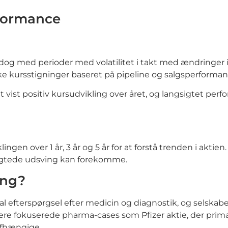
rformance
dt, dog med perioder med volatilitet i takt med ændringe
rke kursstigninger baseret på pipeline og salgsperforman
vist positiv kursudvikling over året, og langsigtet perf
klingen over 1 år, 3 år og 5 år for at forstå trenden i akti
sigtede udsving kan forekomme.
ing?
l efterspørgsel efter medicin og diagnostik, og selskab
mere fokuserede pharma-cases som Pfizer aktie, der prim
afhængige.