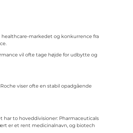
r i healthcare-markedet og konkurrence fra
ce.
ormance vil ofte tage højde for udbytte og
en. Roche viser ofte en stabil opadgående
et har to hoveddivisioner: Pharmaceuticals
ært er et rent medicinalnavn, og biotech