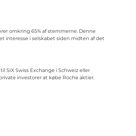
rollerer omkring 65% af stemmerne. Denne
 interesse i selskabet siden midten af det
l SIX Swiss Exchange i Schweiz eller
ivate investorer at købe Roche aktier.