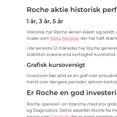
Roche aktie historisk pe
1 år, 3 år, 5 år
Historisk har Roche aktien klaret sig soli
rivaler som
Novo Nordisk
, der har haft stæ
I de seneste 12 måneder har Roche generelt 
stabilitet snarere end kortsigtet kurstrend.
Grafisk kursoversigt
Investorer bør altid se en graf over prisudvi
trend over længere perioder, selvom kort
Er Roche en god invester
Roche opererer i en branche med stor globa
og Diagnostics. Dette adskiller Roche fra 
navne som
Genmab
der er mere pipeline-