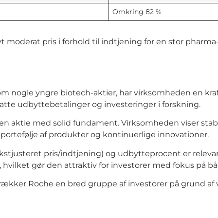
Omkring 82 %
t moderat pris i forhold til indtjening for en stor pha
om nogle yngre biotech-aktier, har virksomheden en kra
tsatte udbyttebetalinger og investeringer i forskning.
en aktie med solid fundament. Virksomheden viser sta
 portefølje af produkter og kontinuerlige innovationer.
kstjusteret pris/indtjening) og udbytteprocent er releva
, hvilket gør den attraktiv for investorer med fokus på 
ltrækker Roche en bred gruppe af investorer på grund a