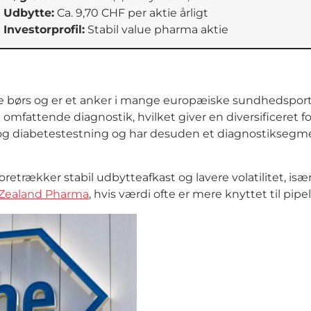
 Udbytte:
Ca. 9,70 CHF per aktie årligt
 Investorprofil:
Stabil value pharma aktie
ke børs og er et anker i mange europæiske sundhedspor
mfattende diagnostik, hvilket giver en diversificeret 
g diabetestestning og har desuden et diagnostiksegment
 foretrækker stabil udbytteafkast og lavere volatilitet,
Zealand Pharma
, hvis værdi ofte er mere knyttet til pip