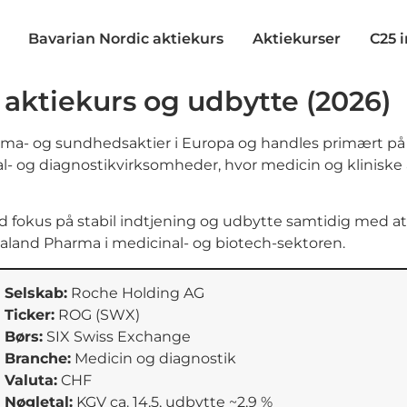
Bavarian Nordic aktiekurs
Aktiekurser
C25 
 aktiekurs og udbytte (2026)
arma- og sundhedsaktier i Europa og handles primært p
al- og diagnostikvirksomheder, hvor medicin og kliniske
ed fokus på stabil indtjening og udbytte samtidig med 
aland Pharma i medicinal- og biotech-sektoren.
 Selskab:
Roche Holding AG
 Ticker:
ROG (SWX)
 Børs:
SIX Swiss Exchange
 Branche:
Medicin og diagnostik
 Valuta:
CHF
 Nøgletal:
KGV ca. 14,5, udbytte ~2,9 %