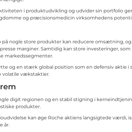
iviteten i produktudvikling og udvider sin portfolio g
sygdomme og præcisionsmedicin virksomhedens potentia
løb på nogle store produkter kan reducere omsætning, o
presse marginer. Samtidig kan store investeringer, som
sse markedssegmenter.
tte og en stærk global position som en defensiv aktie 
 volatile vækstaktier.
frem
ngle digit regionen og en stabil stigning i kerneindtjeni
stiske produkter.
ioudvidelse kan øge Roche aktiens langsigtede værdi, i
e år.