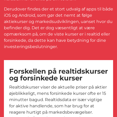
Derudover findes der et stort udvalg af apps til både
iOS og Android, som gør det nemt at følge
aktiekurser og markedsudviklingen, uanset hvor du
befinder dig. Det er dog væsentligt at være
opmærksom på, om de viste kurser er i realtid eller
forsinkede, da dette kan have betydning for dine
investeringsbeslutninger.
Forskellen på realtidskurser
og forsinkede kurser
Realtidskurser viser de aktuelle priser på aktier
øjeblikkeligt, mens forsinkede kurser ofte er 15
minutter bagud. Realtidsdata er især vigtige
for aktive handlende, som har brug for at
reagere hurtigt på markedsbevægelser.