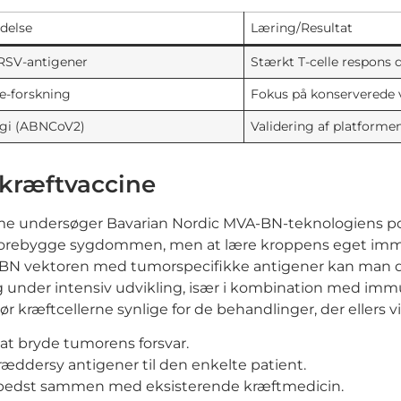
delse
Læring/Resultat
SV-antigener
Stærkt T-celle respons
ne-forskning
Fokus på konserverede 
ogi (ABNCoV2)
Validering af platforme
kræftvaccine
e undersøger Bavarian Nordic MVA-BN-teknologiens pot
at forebygge sygdommen, men at lære kroppens eget im
-BN vektoren med tumorspecifikke antigener kan man di
ig under intensiv udvikling, især i kombination med immu
kræftcellerne synlige for de behandlinger, der ellers vil
at bryde tumorens forsvar.
kræddersy antigener til den enkelte patient.
 bedst sammen med eksisterende kræftmedicin.