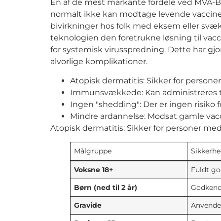
En af de mest markante fordele ved MVA-BN-
normalt ikke kan modtage levende vacciner.
bivirkninger hos folk med eksem eller svækk
teknologien den foretrukne løsning til vac
for systemisk virusspredning. Dette har g
alvorlige komplikationer.
Atopisk dermatitis: Sikker for pers
Immunsvækkede: Kan administreres til 
Ingen "shedding": Der er ingen risiko f
Mindre ardannelse: Modsat gamle vac
Atopisk dermatitis: Sikker for personer 
Målgruppe
Sikkerhe
Voksne 18+
Fuldt g
Børn (ned til 2 år)
Godkende
Gravide
Anvende