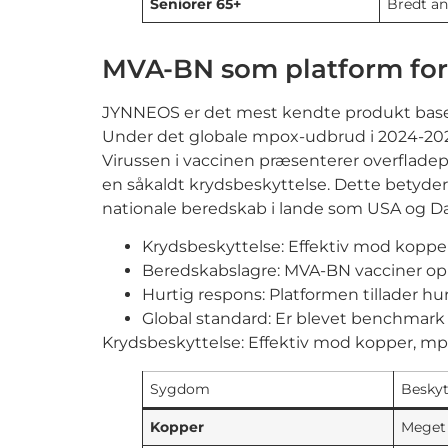
Seniorer 65+
Bredt a
MVA-BN som platform fo
JYNNEOS er det mest kendte produkt base
Under det globale mpox-udbrud i 2024-2025 
Virussen i vaccinen præsenterer overfladep
en såkaldt krydsbeskyttelse. Dette betyder
nationale beredskab i lande som USA og D
Krydsbeskyttelse: Effektiv mod kopp
Beredskabslagre: MVA-BN vacciner opbe
Hurtig respons: Platformen tillader hurt
Global standard: Er blevet benchmark
Krydsbeskyttelse: Effektiv mod kopper, m
Sygdom
Beskyt
Kopper
Meget 