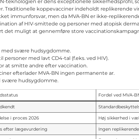
teknologien er dens exceptionelle sikkerhedsprofil, so
 Traditionelle koppevacciner indeholdt replikerende vir
et immunforsvar, men da MVA-BN er ikke-replikerende, eli
cination af HIV-smittede og personer med atopisk dermati
jort det muligt at gennemføre store vaccinationskampa
oner med svære hudsygdomme.
personer med lavt CD4-tal (f.eks. ved HIV).
or at smitte andre efter vaccination.
ciner efterlader MVA-BN ingen permanente ar.
med svære hudsygdomme.
dsstatus
Fordel ved MVA-B
odkendt
Standardbeskyttel
lse i proces 2026
Høj sikkerhed i væ
s efter lægevurdering
Ingen replikerende 