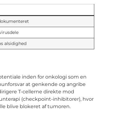
 dokumenteret
virusdele
ns alsidighed
entiale inden for onkologi som en
munforsvar at genkende og angribe
rigere T-cellerne direkte mod
nterapi (checkpoint-inhibitorer), hvor
le blive blokeret af tumoren.