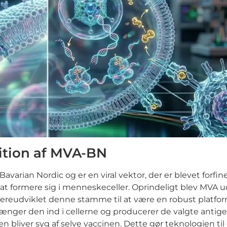
ition af MVA-BN
Bavarian Nordic og er en viral vektor, der er blevet for
il at formere sig i menneskeceller. Oprindeligt blev MVA u
ereudviklet denne stamme til at være en robust platform
nger den ind i cellerne og producerer de valgte antigene
n bliver syg af selve vaccinen. Dette gør teknologien til 