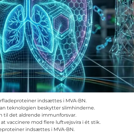
rfladeproteiner indsættes i MVA-BN.
an teknologien beskytter slimhinderne.
n til det aldrende immunforsvar.
 vaccinere mod flere luftvejsvira i ét stik.
eproteiner indsættes i MVA-BN.