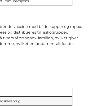
et immunrespons
førende vaccine mod både kopper og mpox.
s og distribueres til risikogrupper.
tværs af orthopox-familien, hvilket giver
gdomme, hvilket er fundamentalt for det
edskabsbrug