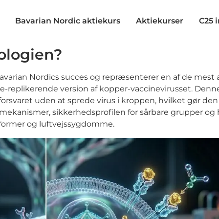
Bavarian Nordic aktiekurs
Aktiekurser
C25 
ologien?
varian Nordics succes og repræsenterer en af de mest
e-replikerende version af kopper-vaccinevirusset. Denne
rsvaret uden at sprede virus i kroppen, hvilket gør de
mekanismer, sikkerhedsprofilen for sårbare grupper og 
tformer og luftvejssygdomme.