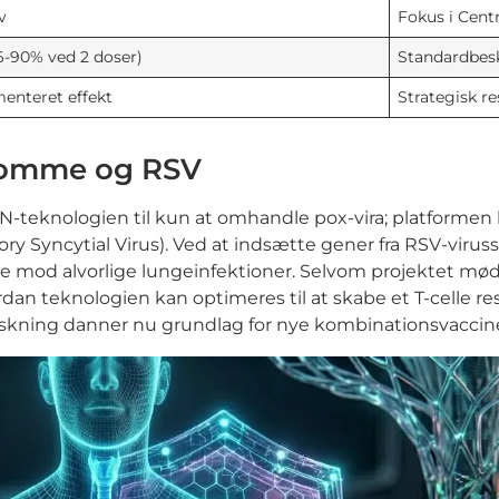
v
Fokus i Centr
6-90% ved 2 doser)
Standardbesk
nteret effekt
Strategisk r
gdomme og RSV
teknologien til kun at omhandle pox-vira; platformen ha
 Syncytial Virus). Ved at indsætte gener fra RSV-viruss
 mod alvorlige lungeinfektioner. Selvom projektet mødt
dan teknologien kan optimeres til at skabe et T-celle res
skning danner nu grundlag for nye kombinationsvaccine