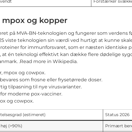
nvendt
Forstærker svækk
r mpox og kopper
ret på MVA-BN-teknologien og fungerer som verdens 
viste teknologien sin værdi ved hurtigt at kunne skalere
roteiner for immunforsvaret, som er næsten identiske på 
, at én teknologi effektivt kan dække flere dødelige sy
anmark. .Read more in Wikipedia.
er, mpox og cowpox.
vares som frosne eller frysetørrede doser.
ig tilpasning til nye virusvarianter.
 for moderne pox-vacciner.
pox og cowpox.
telsesgrad (estimeret)
Status 2026
høj (>90%)
Primært ber