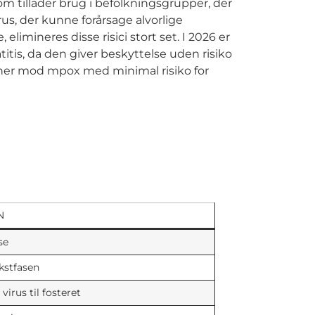
m tillader brug i befolkningsgrupper, der
us, der kunne forårsage alvorlige
mineres disse risici stort set. I 2026 er
tis, da den giver beskyttelse uden risiko
gner mod mpox med minimal risiko for
N
se
kstfasen
virus til fosteret